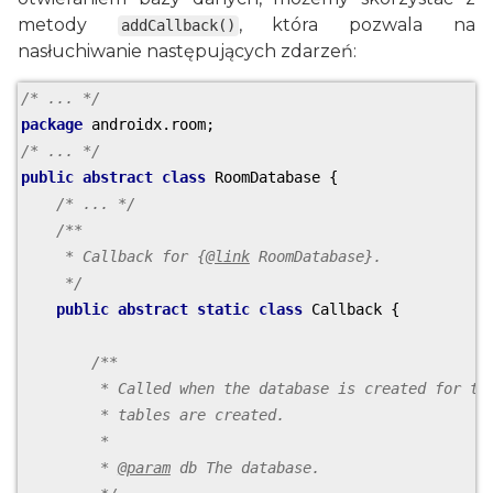
metody
, która pozwala na
addCallback()
nasłuchiwanie następujących zdarzeń:
/* ... */
package
/* ... */
public
abstract
class
RoomDatabase
 {

/* ... */
/**

     * Callback for {
@link
 RoomDatabase}.

     */
public
abstract
static
class
Callback
 {

/**

         * Called when the database is created for the
         * tables are created.

         *

         * 
@param
 db The database.
