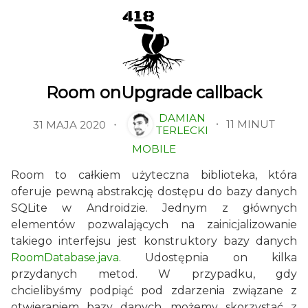
Room onUpgrade callback
DAMIAN
11 MINUT
31 MAJA 2020
TERLECKI
MOBILE
Room to całkiem użyteczna biblioteka, która
oferuje pewną abstrakcję dostępu do bazy danych
SQLite w Androidzie. Jednym z głównych
elementów pozwalających na zainicjalizowanie
takiego interfejsu jest konstruktory bazy danych
RoomDatabase.java
. Udostępnia on kilka
przydanych metod. W przypadku, gdy
chcielibyśmy podpiąć pod zdarzenia związane z
otwieraniem bazy danych, możemy skorzystać z