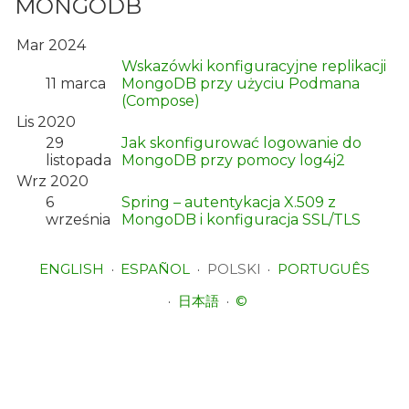
MONGODB
Mar 2024
Wskazówki konfiguracyjne replikacji
11 marca
MongoDB przy użyciu Podmana
(Compose)
Lis 2020
29
Jak skonfigurować logowanie do
listopada
MongoDB przy pomocy log4j2
Wrz 2020
6
Spring – autentykacja X.509 z
września
MongoDB i konfiguracja SSL/TLS
ENGLISH
ESPAÑOL
POLSKI
PORTUGUÊS
日本語
©