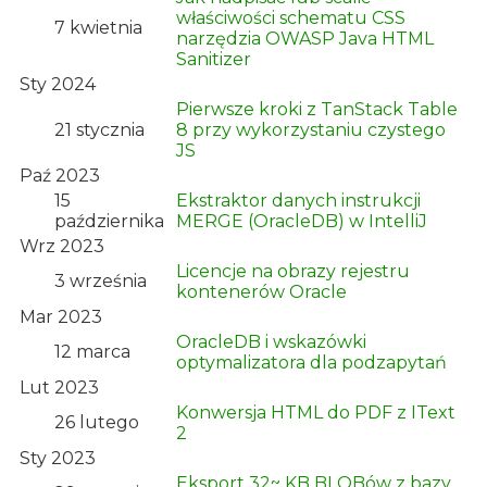
właściwości schematu CSS
7 kwietnia
narzędzia OWASP Java HTML
Sanitizer
Sty 2024
Pierwsze kroki z TanStack Table
21 stycznia
8 przy wykorzystaniu czystego
JS
Paź 2023
15
Ekstraktor danych instrukcji
października
MERGE (OracleDB) w IntelliJ
Wrz 2023
Licencje na obrazy rejestru
3 września
kontenerów Oracle
Mar 2023
OracleDB i wskazówki
12 marca
optymalizatora dla podzapytań
Lut 2023
Konwersja HTML do PDF z IText
26 lutego
2
Sty 2023
Eksport 32~ KB BLOBów z bazy